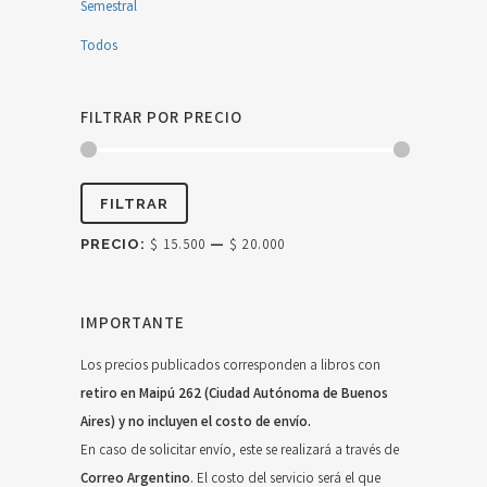
Semestral
Todos
FILTRAR POR PRECIO
Precio
Precio
FILTRAR
mínimo
máximo
PRECIO:
$ 15.500
—
$ 20.000
IMPORTANTE
Los precios publicados corresponden a libros con
retiro en Maipú 262 (Ciudad Autónoma de Buenos
Aires) y no incluyen el costo de envío.
En caso de solicitar envío, este se realizará a través de
Correo Argentino
. El costo del servicio será el que