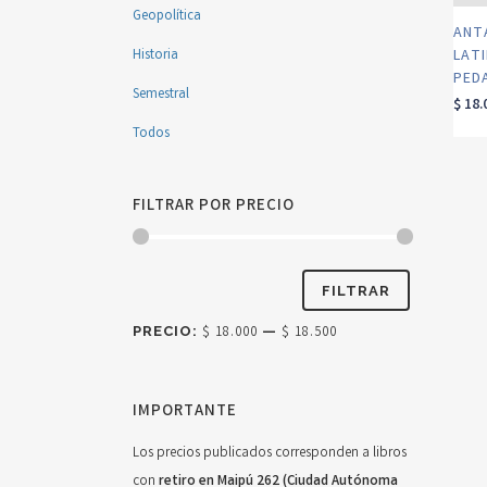
Geopolítica
ANT
Historia
LAT
PED
Semestral
$
18.
Todos
FILTRAR POR PRECIO
Precio
Precio
FILTRAR
mínimo
máximo
PRECIO:
$ 18.000
—
$ 18.500
IMPORTANTE
Los precios publicados corresponden a libros
con
retiro en Maipú 262 (Ciudad Autónoma