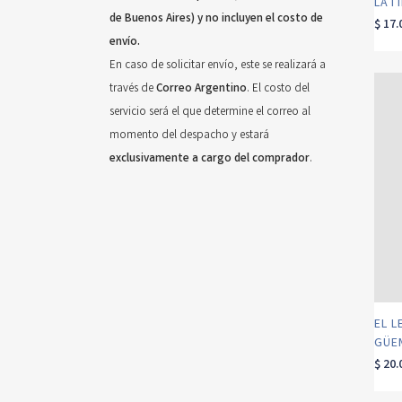
LAT
de Buenos Aires) y no incluyen el costo de
$
17.
envío.
En caso de solicitar envío, este se realizará a
través de
Correo Argentino
. El costo del
servicio será el que determine el correo al
momento del despacho y estará
exclusivamente a cargo del comprador
.
EL L
GÜE
$
20.