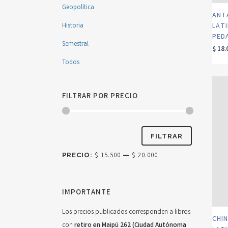
Geopolítica
ANT
Historia
LAT
PED
Semestral
$
18.
Todos
FILTRAR POR PRECIO
Precio
Precio
FILTRAR
mínimo
máximo
PRECIO:
$ 15.500
—
$ 20.000
IMPORTANTE
Los precios publicados corresponden a libros
CHIN
con
retiro en Maipú 262 (Ciudad Autónoma