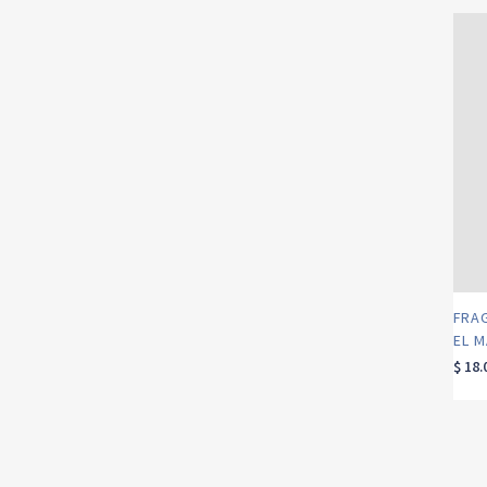
FRA
EL 
$
18.