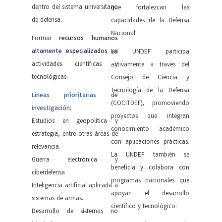
dentro del sistema universitario
que fortalezcan las
de defensa.
capacidades de la Defensa
Nacional.
Formar
recursos humanos
altamente especializados
en
La UNDEF participa
actividades científicas y
activamente a través del
tecnológicas.
Consejo de Ciencia y
Tecnología de la Defensa
Líneas prioritarias de
(COCITDEF), promoviendo
investigación:
proyectos que integran
Estudios en geopolítica y
conocimiento académico
estrategia, entre otras áreas de
con aplicaciones prácticas.
relevancia.
La UNDEF también se
Guerra electrónica y
beneficia y colabora con
ciberdefensa
programas nacionales que
Inteligencia artificial aplicada a
apoyan el desarrollo
sistemas de armas.
científico y tecnológico:
Desarrollo de sistemas no