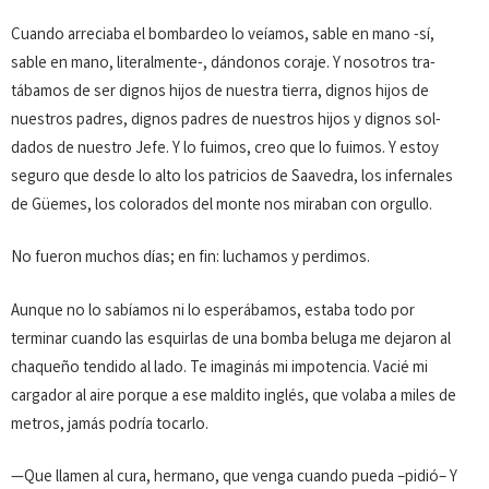
Cuando arreciaba el bombardeo lo veíamos, sable en mano -sí,
sable en mano, literalmente-, dándonos co­raje. Y nosotros tra­
tábamos de ser dignos hijos de nuestra tie­rra, dignos hijos de
nuestros padres, dignos padres de nues­tros hijos y dignos sol­
dados de nuestro Jefe. Y lo fuimos, creo que lo fuimos. Y estoy
seguro que desde lo alto los patricios de Saavedra, los infernales
de Güemes, los colorados del monte nos miraban con orgullo.
No fueron muchos días; en fin: luchamos y perdimos.
Aunque no lo sabíamos ni lo esperábamos, estaba todo por
terminar cuando las esquirlas de una bomba beluga me dejaron al
chaqueño tendido al lado. Te imaginás mi impotencia. Vacié mi
cargador al aire porque a ese maldito inglés, que vo­la­ba a miles de
metros, jamás podría tocarlo.
—Que llamen al cura, hermano, que venga cuando pueda –pidió– Y