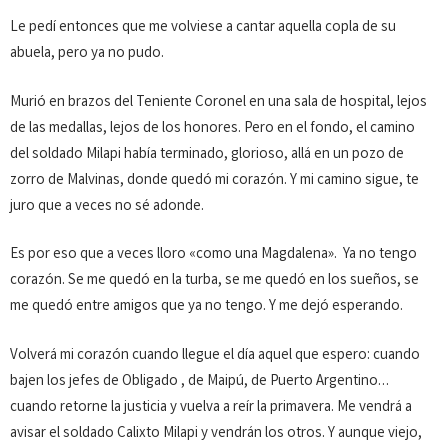
Le pedí entonces que me volviese a can­tar aquella copla de su
abuela, pero ya no pudo.
Murió en brazos del Teniente Coronel en una sala de hos­pital, lejos
de las medallas, lejos de los honores. Pero en el fondo, el camino
del soldado Milapi había terminado, glo­rio­so, allá en un pozo de
zorro de Malvinas, donde quedó mi cora­zón. Y mi camino sigue, te
juro que a veces no sé adonde.
Es por eso que a veces lloro «como una Magdalena». Ya no tengo
corazón. Se me quedó en la turba, se me quedó en los sueños, se
me quedó entre amigos que ya no tengo. Y me dejó esperando.
Volverá mi corazón cuando llegue el día aquel que espero: cuando
bajen los jefes de Obligado , de Maipú, de Puerto Argentino…
cuando retorne la justicia y vuelva a reír la prima­vera. Me vendrá a
avisar el soldado Calixto Milapi y vendrán los otros. Y aun­que viejo,