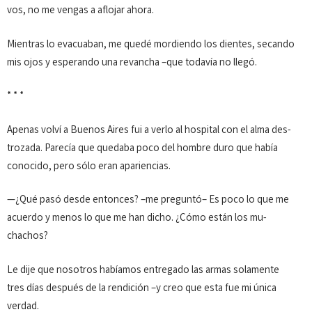
vos, no me vengas a aflojar ahora.
Mientras lo evacuaban, me quedé mordiendo los dientes, secando
mis ojos y esperando una revancha –que todavía no lle­gó.
* * *
Apenas volví a Buenos Aires fui a verlo al hospital con el alma des­
trozada. Parecía que quedaba poco del hombre duro que había
conocido, pero sólo eran apariencias.
—¿Qué pasó desde enton­ces? –me preguntó– Es poco lo que me
acuerdo y menos lo que me han dicho. ¿Cómo están los mu­
chachos?
Le dije que nosotros habíamos entregado las armas sola­men­te
tres días después de la rendición –y creo que esta fue mi única
verdad.