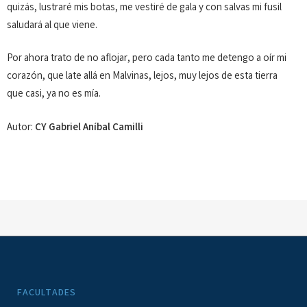
quizás, lustraré mis botas, me ves­tiré de gala y con salvas mi fusil
saludará al que viene.
Por ahora trato de no aflojar, pero cada tanto me detengo a oír mi
co­razón, que late allá en Malvinas, lejos, muy lejos de esta tierra
que casi, ya no es mía.
Autor:
CY Gabriel Aníbal Camilli
FACULTADES