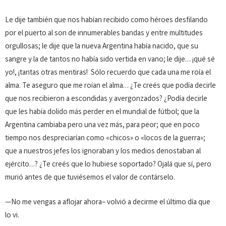
Le dije también que nos habían recibido como héroes des­fi­lando
por el puerto al son de innumerables bandas y entre mul­titudes
orgu­llosas; le dije que la nueva Argentina había naci­do, que su
sangre y la de tantos no había sido vertida en vano; le di­je… ¡qué sé
yo!, ¡tantas otras mentiras! Sólo recuerdo que cada una me roía el
alma. Te aseguro que me roían el alma… ¿Te creés que podía decirle
que nos recibie­ron a escondidas y a­vergonzados? ¿Podía decirle
que les había dolido más perder en el mundial de fútbol; que la
Argentina cambiaba pero una vez más, para peor; que en poco
tiempo nos desprecia­rían como «chicos» o «locos de la guerra»;
que a nuestros jefes los ignoraban y los medios denostaban al
ejér­cito…? ¿Te creés que lo hubiese soportado? Ojalá que sí, pero
murió antes de que tuviésemos el valor de contárselo.
—No me vengas a aflojar ahora– volvió a decirme el último día que
lo vi.