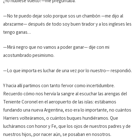
¿Yo hubiese vuelto?—me preguntaba.
—No te puedo dejar solo porque sos un chambón —me dijo al
abrazarme— después de todo soy buen tirador y a los ingleses les
tengo ganas…
—Mirá negro que no vamos a poder ganar— dije con mi
acostumbrado pesimismo.
—Lo que importa es luchar de una vez por lo nuestro— res­pondió.
Y hacia allí partimos con tanto fervor como incertidum­bre.
Recuerdo cómo nos hervía la sangre al escuchar las arengas del
Te­niente Coronel en el aeropuerto de las islas: estábamos
fundando una nueva Argentina, eso era lo importante, no cuántos
Harriers volteá­ramos, o cuántos buques hundiéra­mos. Que
lucháramos con ho­nor y Fe, que los ojos de nuestros padres y de
nuestros hijos, por nacer aún, se posaban en nosotros.