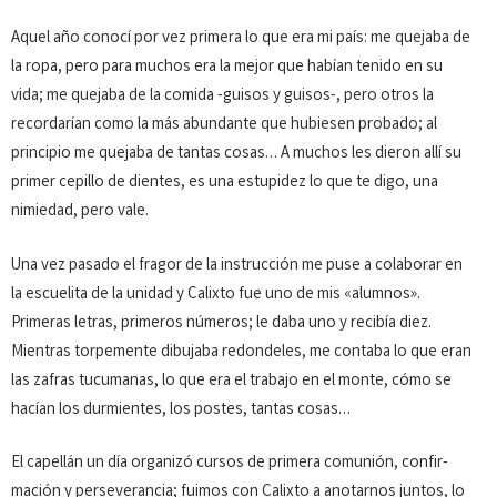
Aquel año conocí por vez primera lo que era mi país: me quejaba de
la ropa, pero para muchos era la mejor que ha­bían tenido en su
vida; me quejaba de la comida -guisos y gui­sos-, pero otros la
recordarían como la más abundante que hu­biesen probado; al
principio me quejaba de tantas cosas… A muchos les dieron allí su
primer cepillo de dientes, es una estupidez lo que te digo, una
nimiedad, pero vale.
Una vez pasado el fragor de la instrucción me puse a co­labo­rar en
la escuelita de la unidad y Calixto fue uno de mis «alumnos».
Primeras letras, primeros números; le daba uno y recibía diez.
Mientras torpemente dibujaba redondeles, me contaba lo que eran
las zafras tucumanas, lo que era el traba­jo en el monte, cómo se
hacían los durmientes, los postes, tantas cosas…
El capellán un día organizó cursos de primera comunión, confir­
mación y perseverancia; fuimos con Calixto a anotarnos jun­tos, lo