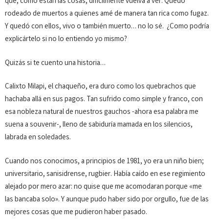
que, como están las cosas, difícilmente vuelva a ver. Quedó
rodeado de muertos a quienes amé de manera tan rica como fugaz.
Y quedó con ellos, vivo o también muerto… no lo sé. ¿Como podría
explicártelo si no lo entiendo yo mismo?
Quizás si te cuento una historia…
Calixto Milapi, el chaqueño, era duro como los quebra­chos que
hachaba allá en sus pagos. Tan sufrido como simple y fran­co, con
esa nobleza natural de nuestros gauchos -ahora esa palabra me
suena a souvenir-, lleno de sabiduría mamada en los silencios,
labrada en soledades.
Cuando nos conocimos, a principios de 1981, yo era un niño bien;
universitario, sanisidrense, rugbier. Había caído en ese regimiento
alejado por mero azar: no quise que me acomo­daran porque «me
las bancaba solo». Y aunque pudo haber sido por orgullo, fue de las
mejores cosas que me pudieron haber pasado.