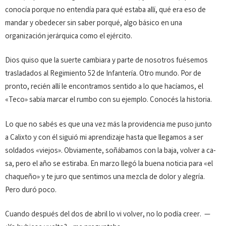
conocía porque no entendía para qué estaba allí, qué era eso de
mandar y obedecer sin saber porqué, algo básico en una
organización jerárquica como el ejército.
Dios quiso que la suerte cambiara y parte de nosotros fuésemos
trasladados al Regimiento 52 de Infantería. Otro mun­do. Por de
pronto, recién allí le encontramos sentido a lo que hacíamos, el
«Teco» sabía marcar el rumbo con su ejemplo. Conocés la historia.
Lo que no sabés es que una vez más la providencia me puso junto
a Calixto y con él siguió mi aprendizaje hasta que llega­mos a ser
soldados «viejos». Obviamente, soñábamos con la baja, volver a ca­
sa, pero el año se estiraba. En marzo llegó la buena noticia para «el
cha­queño» y te juro que sentimos una mezcla de dolor y alegría.
Pero duró poco.
Cuando después del dos de abril lo vi volver, no lo podía creer. —