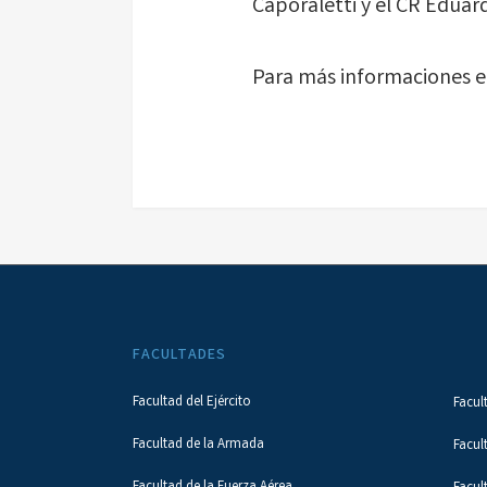
Caporaletti y el CR Eduar
Para más informaciones e
FACULTADES
Facultad del Ejército
Facul
Facultad de la Armada
Facul