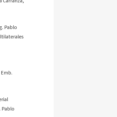
na Carranza,
g. Pablo
tilaterales
l Emb.
rial
. Pablo