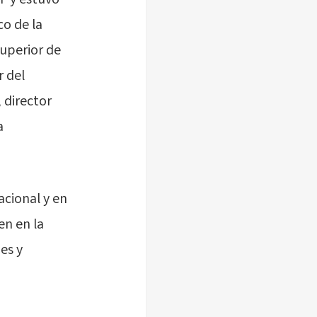
EF y estuvo
o de la
uperior de
r del
 director
a
acional y en
en en la
es y