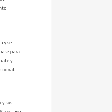
ento
a y se
 base para
ebate y
acional.
 y sus