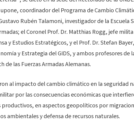
 defensa”, se dictó en la sede del Rectorado de la UND
ozupone, coordinador del Programa de Cambio Climátic
ustavo Rubén Talamoni, investigador de la Escuela S
madas; el Coronel Prof. Dr. Matthias Rogg, jefe milita
a y Estudios Estratégicos, y el Prof. Dr. Stefan Bayer,
omía y Estrategia del GIDS, y ambos profesores de l
h de las Fuerzas Armadas Alemanas.
ieron al impacto del cambio climático en la seguridad n
militar por las consecuencias económicas que interfier
s productivos, en aspectos geopolíticos por migracion
os ambientales y defensa de recursos naturales.