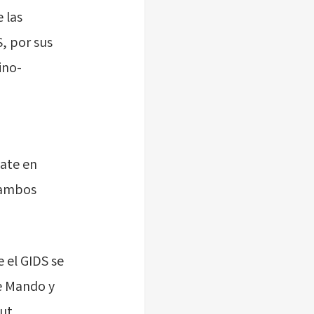
 las
, por sus
ino-
bate en
e ambos
 el GIDS se
de Mando y
mut