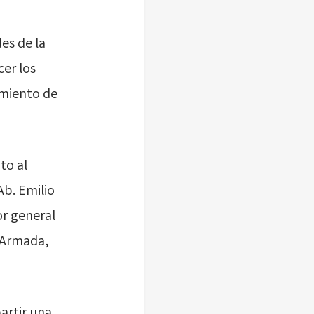
es de la
cer los
amiento de
to al
Ab. Emilio
or general
a Armada,
artir una