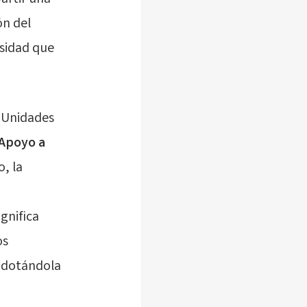
ón del
rsidad que
s Unidades
Apoyo a
o, la
ignifica
os
, dotándola