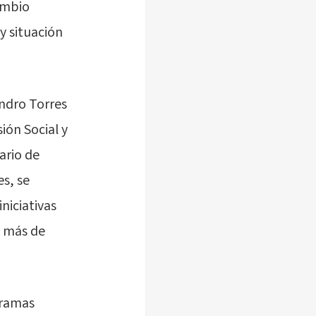
ambio
y situación
andro Torres
ión Social y
ario de
es, se
niciativas
a más de
gramas