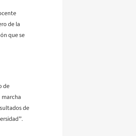
Docente
ro de la
ión que se
o de
n marcha
esultados de
versidad”.