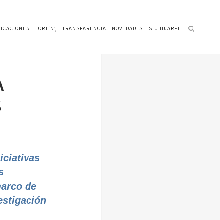
LICACIONES
FORTÍN\
TRANSPARENCIA
NOVEDADES
SIU HUARPE
A
S
iciativas
s
marco de
estigación