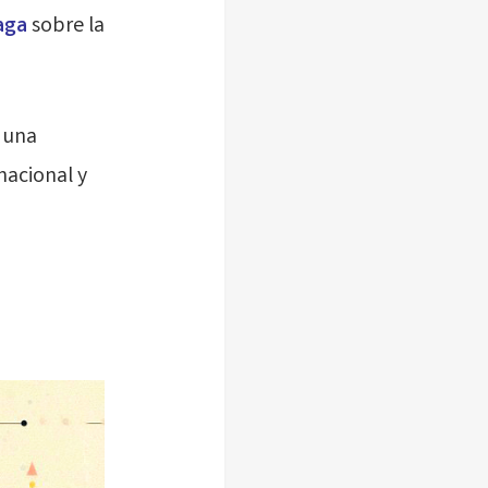
aga
sobre la
e una
nacional y