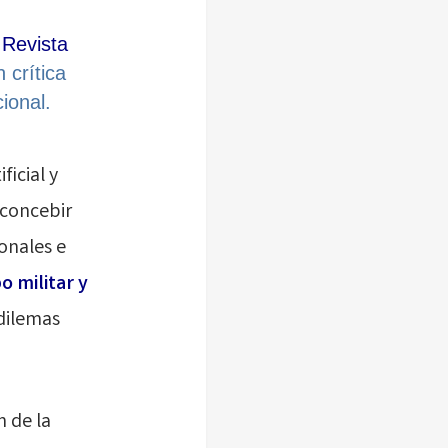
a
Revista
 crítica
ional.
ficial y
 concebir
ionales e
o militar y
 dilemas
n de la