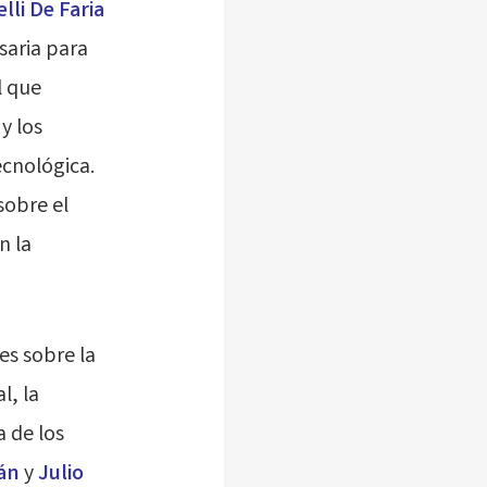
elli De Faria
saria para
l que
y los
ecnológica.
 sobre el
n la
es sobre la
l, la
 de los
án
y
Julio