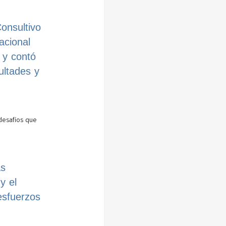
onsultivo
acional
 y contó
ultades y
 desafíos que
as
y el
 esfuerzos