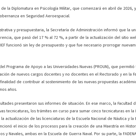
de la Diplomatura en Psicología Militar, que comenzará en abril de 2026, y
Gobernanza en Seguridad Aeroespacial.
istrativa y presupuestaria, la Secretaría de Administración informó que la un
encia, que pasó del 17 % al 72 %, a partir de la actualización del sitio web
DEF funcionó sin ley de presupuesto y que fue necesario prorrogar nuevam
el Programa de Apoyo a las Universidades Nuevas (PROUN), que permitió f
ración de nuevos cargos docentes y no docentes en el Rectorado y en la F
 finalidad de contribuir al sostenimiento de las nuevas propuestas académi
imos años.
facultades presentaron sus informes de situación. En ese marco, la Facultad 
as tecnicaturas, los trámites en curso para sumar cinco tecnicaturas en la
la actualización de las licenciaturas de la Escuela Nacional de Náutica y la
cionó el inicio de los procesos para la creación de una Maestría en Histor
mos y Navales, ambas en la Escuela de Guerra Naval. Por su parte, la FADEN