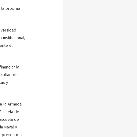
 la próxima
iversidad
 institucional,
ente el
inanciar la
acultad de
cas y
de la Armada
 Escuela de
 Escuela de
ia Naval y
A presentó su