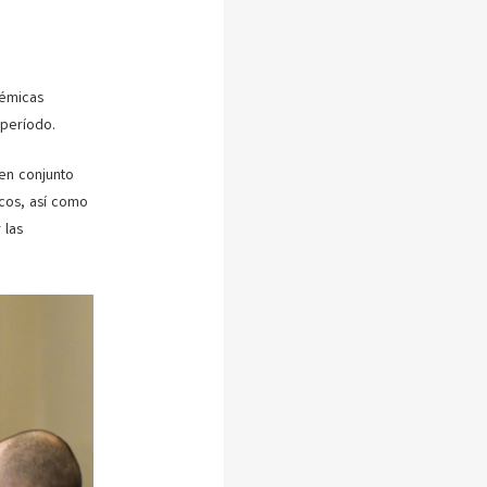
démicas
 período.
 en conjunto
icos, así como
 las