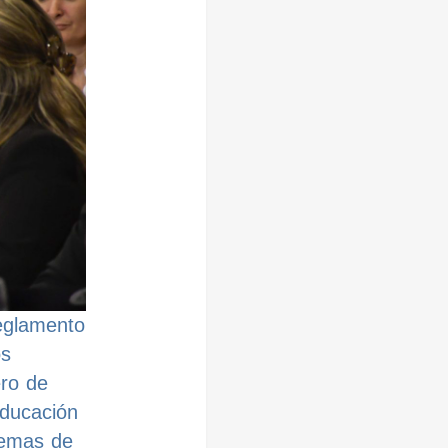
reglamento
os
ero de
educación
temas de