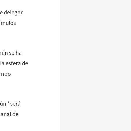
de delegar
tímulos
mún se ha
a esfera de
campo
mún” será
canal de