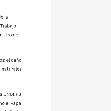
e la
 Trabajo
nistro de
os: el daño
s naturales
 la UNDEF a
no el Papa