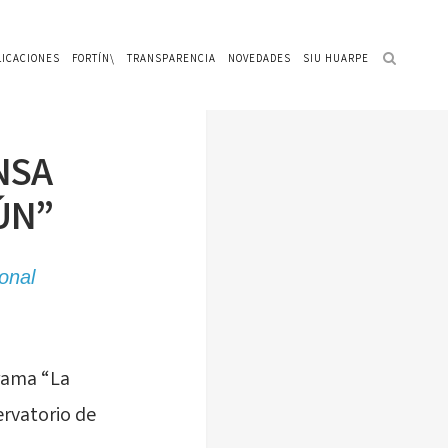
LICACIONES
FORTÍN\
TRANSPARENCIA
NOVEDADES
SIU HUARPE
NSA
ÚN”
onal
grama “La
ervatorio de