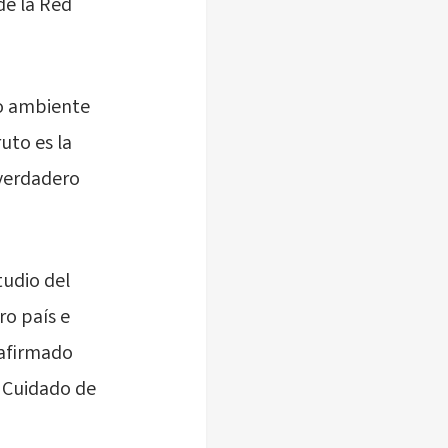
de la Red
io ambiente
uto es la
 verdadero
tudio del
ro país e
 afirmado
 Cuidado de