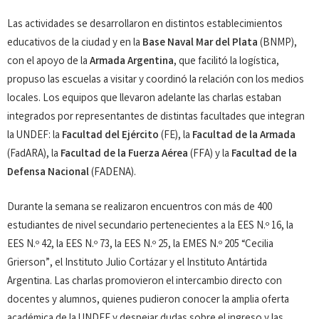
Las actividades se desarrollaron en distintos establecimientos
educativos de la ciudad y en la
Base Naval Mar del Plata
(BNMP),
con el apoyo de la
Armada Argentina
, que facilitó la logística,
propuso las escuelas a visitar y coordinó la relación con los medios
locales. Los equipos que llevaron adelante las charlas estaban
integrados por representantes de distintas facultades que integran
la UNDEF: la
Facultad del Ejército
(FE), la
Facultad de la Armada
(FadARA), la
Facultad de la Fuerza Aérea
(FFA) y la
Facultad de la
Defensa Nacional
(FADENA).
Durante la semana se realizaron encuentros con más de 400
estudiantes de nivel secundario pertenecientes a la EES N.º 16, la
EES N.º 42, la EES N.º 73, la EES N.º 25, la EMES N.º 205 “Cecilia
Grierson”, el Instituto Julio Cortázar y el Instituto Antártida
Argentina. Las charlas promovieron el intercambio directo con
docentes y alumnos, quienes pudieron conocer la amplia oferta
académica de la UNDEF y despejar dudas sobre el ingreso y las