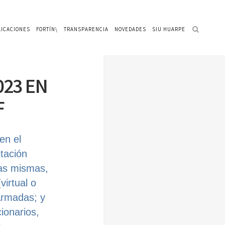
LICACIONES
FORTÍN\
TRANSPARENCIA
NOVEDADES
SIU HUARPE
23 EN
F
en el
itación
Las mismas,
virtual o
 Armadas; y
ionarios,