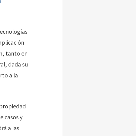
n
tecnologías
aplicación
n, tanto en
al, dada su
rto a la
 propiedad
de casos y
rá a las