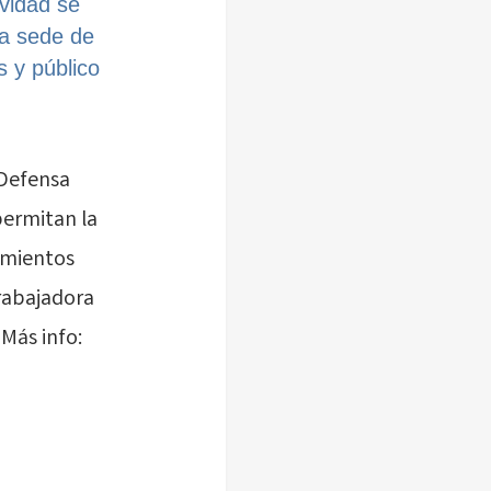
vidad se
la sede de
 y público
 Defensa
permitan la
imientos
rabajadora
Más info: