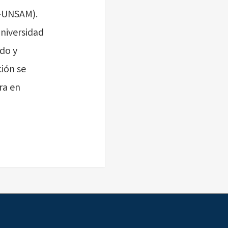
S-UNSAM).
Universidad
ado y
ción se
ra en