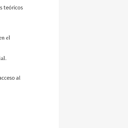
s teóricos
en el
al.
acceso al