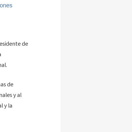
iones
presidente de
a
al.
mas de
ales y al
l y la