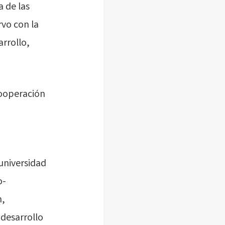
a de las
rvo con la
rrollo,
cooperación
 universidad
o-
n,
 desarrollo