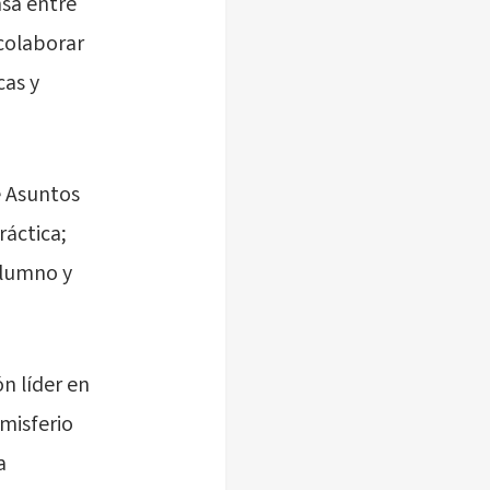
nsa entre
colaborar
cas y
e Asuntos
ráctica;
alumno y
ón líder en
misferio
a