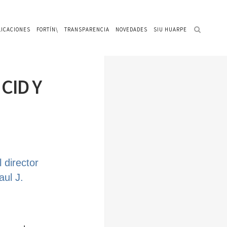
LICACIONES
FORTÍN\
TRANSPARENCIA
NOVEDADES
SIU HUARPE
CID Y
l director
aul J.