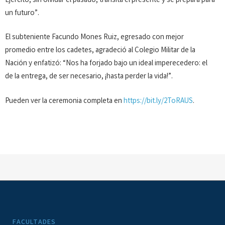
Ejército, sin olvidar el pasado, transita el presente y se prepara para
un futuro”.
El subteniente Facundo Mones Ruiz, egresado con mejor
promedio entre los cadetes, agradeció al Colegio Militar de la
Nación y enfatizó: “Nos ha forjado bajo un ideal imperecedero: el
de la entrega, de ser necesario, ¡hasta perder la vida!”.
Pueden ver la ceremonia completa en
https://bit.ly/2ToRAUS
.
FACULTADES