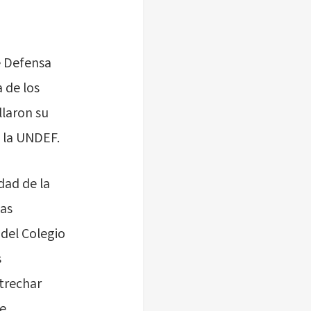
e Defensa
 de los
llaron su
e la UNDEF.
dad de la
las
del Colegio
s
strechar
de