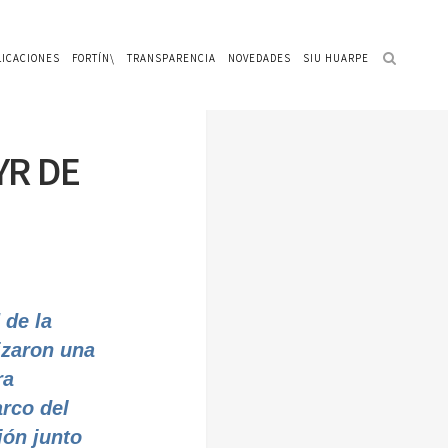
LICACIONES
FORTÍN\
TRANSPARENCIA
NOVEDADES
SIU HUARPE
YR DE
 de la
izaron una
ra
arco del
ión junto