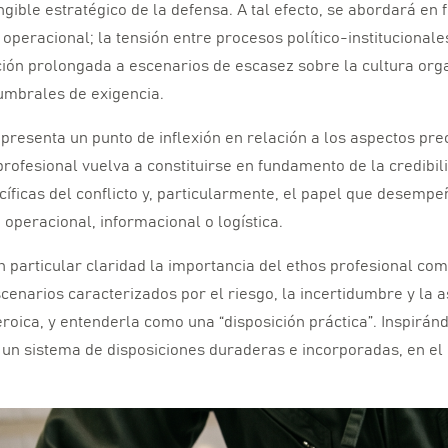
ngible estratégico de la defensa.
A tal efecto,
se abordará en f
a operacional; la tensión entre procesos político-institucional
ción prolongada a escenarios de escasez sobre la cultura orga
umbrales de exigencia.
epresenta un punto de inflexión en relación a los aspectos pr
rofesional vuelva a constituirse en fundamento de la credibili
icas del conflicto y,
particularmente,
el papel que desempeña
d operacional,
informacional o logística.
 particular claridad la importancia del ethos profesional com
cenarios caracterizados por el riesgo,
la incertidumbre y la a
eroica,
y entenderla como una “disposición práctica”.
Inspiránd
r un sistema de disposiciones duraderas e incorporadas,
en el 