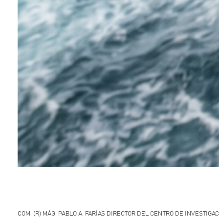
COM. (R) MÁG. PABLO A. FARÍAS DIRECTOR DEL CENTRO DE INVESTIG